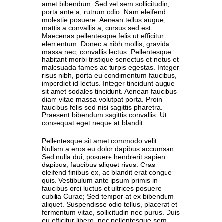
amet bibendum. Sed vel sem sollicitudin,
porta ante a, rutrum odio. Nam eleifend
molestie posuere. Aenean tellus augue,
mattis a convallis a, cursus sed est.
Maecenas pellentesque felis ut efficitur
elementum. Donec a nibh mollis, gravida
massa nec, convallis lectus. Pellentesque
habitant morbi tristique senectus et netus et
malesuada fames ac turpis egestas. Integer
risus nibh, porta eu condimentum faucibus,
imperdiet id lectus. Integer tincidunt augue
sit amet sodales tincidunt. Aenean faucibus
diam vitae massa volutpat porta. Proin
faucibus felis sed nisi sagittis pharetra.
Praesent bibendum sagittis convallis. Ut
consequat eget neque at blandit.
Pellentesque sit amet commodo velit.
Nullam a eros eu dolor dapibus accumsan.
Sed nulla dui, posuere hendrerit sapien
dapibus, faucibus aliquet risus. Cras
eleifend finibus ex, ac blandit erat congue
quis. Vestibulum ante ipsum primis in
faucibus orci luctus et ultrices posuere
cubilia Curae; Sed tempor at ex bibendum
aliquet. Suspendisse odio tellus, placerat et
fermentum vitae, sollicitudin nec purus. Duis
eu efficitur libero, nec pellentesque sem.