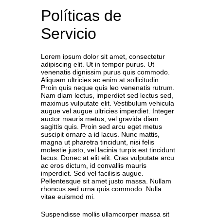
Políticas de
Servicio
Lorem ipsum dolor sit amet, consectetur
adipiscing elit. Ut in tempor purus. Ut
venenatis dignissim purus quis commodo.
Aliquam ultricies ac enim at sollicitudin.
Proin quis neque quis leo venenatis rutrum.
Nam diam lectus, imperdiet sed lectus sed,
maximus vulputate elit. Vestibulum vehicula
augue vel augue ultricies imperdiet. Integer
auctor mauris metus, vel gravida diam
sagittis quis. Proin sed arcu eget metus
suscipit ornare a id lacus. Nunc mattis,
magna ut pharetra tincidunt, nisi felis
molestie justo, vel lacinia turpis est tincidunt
lacus. Donec at elit elit. Cras vulputate arcu
ac eros dictum, id convallis mauris
imperdiet. Sed vel facilisis augue.
Pellentesque sit amet justo massa. Nullam
rhoncus sed urna quis commodo. Nulla
vitae euismod mi.
Suspendisse mollis ullamcorper massa sit